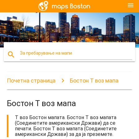
menu
search
За пребарување на мапи
Почетна страница
Бостон Т воз мапа
Бостон Т воз мапа
Т воз Бостон мапата. Бостон Т воз мапата
(Соединетите американски Држави) да се
печати. Бостон Т воз мапата (Соединетите
американски Држави) за да ја преземете.