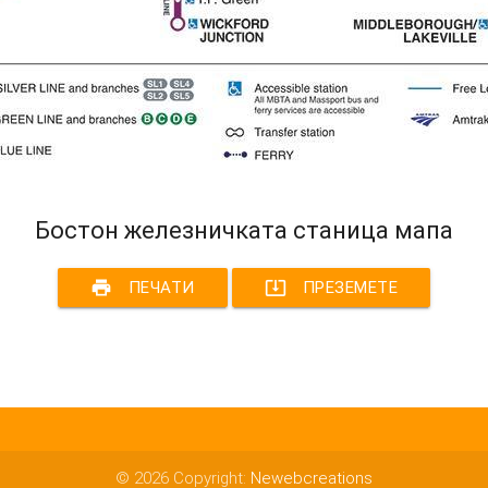
Бостон железничката станица мапа
print
system_update_alt
ПЕЧАТИ
ПРЕЗЕМЕТЕ
© 2026 Copyright:
Newebcreations