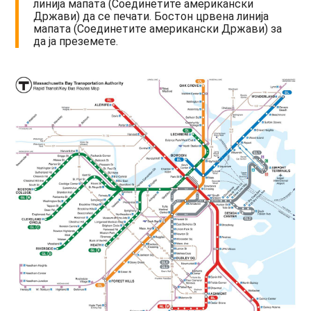
линија мапата (Соединетите американски
Држави) да се печати. Бостон црвена линија
мапата (Соединетите американски Држави) за
да ја преземете.