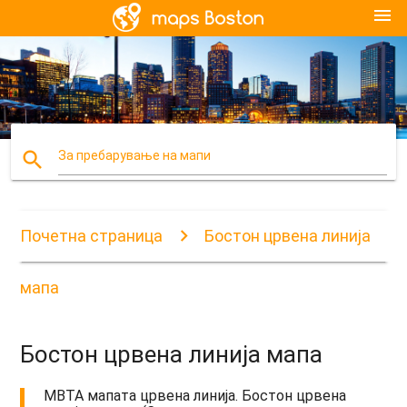
menu
search
За пребарување на мапи
Почетна страница
Бостон црвена линија
мапа
Бостон црвена линија мапа
MBTA мапата црвена линија. Бостон црвена