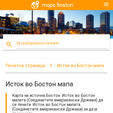
menu
search
За пребарување на мапи
Почетна страница
Исток во Бостон мапа
Исток во Бостон мапа
Карта на источна Бостон. Исток во Бостон
мапата (Соединетите американски Држави) да
се печати. Исток во Бостон мапата
(Соединетите американски Држави) за да ја