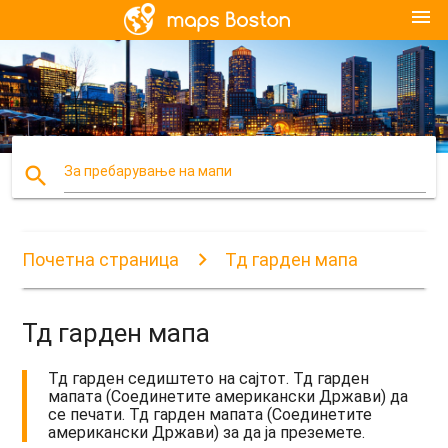
menu
search
За пребарување на мапи
Почетна страница
Тд гарден мапа
Тд гарден мапа
Тд гарден седиштето на сајтот. Тд гарден
мапата (Соединетите американски Држави) да
се печати. Тд гарден мапата (Соединетите
американски Држави) за да ја преземете.