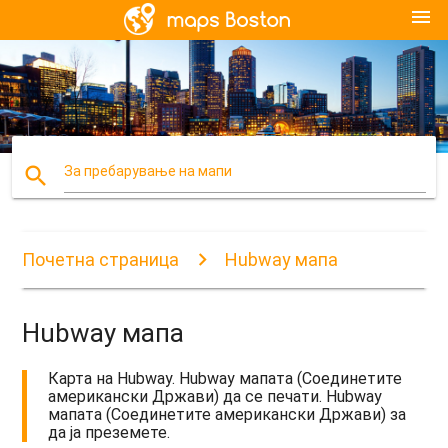
menu
search
За пребарување на мапи
Почетна страница
Hubway мапа
Hubway мапа
Карта на Hubway. Hubway мапата (Соединетите
американски Држави) да се печати. Hubway
мапата (Соединетите американски Држави) за
да ја преземете.