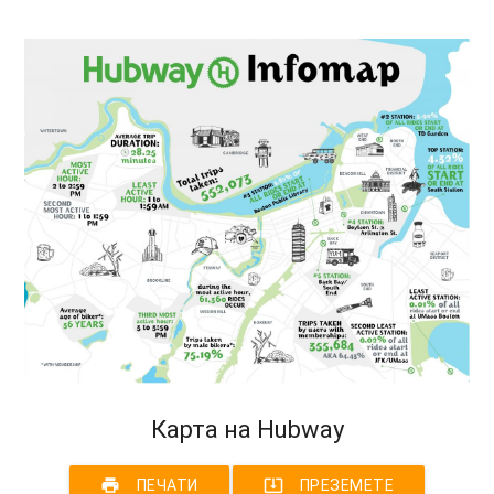
Карта на Hubway
print
system_update_alt
ПЕЧАТИ
ПРЕЗЕМЕТЕ